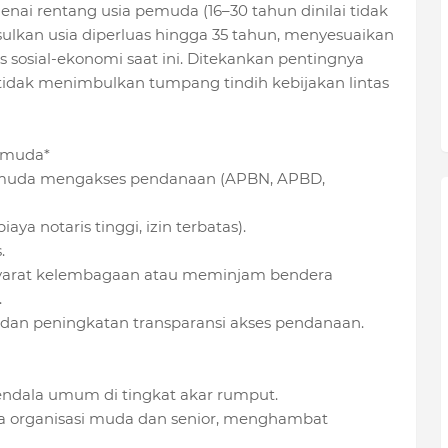
i rentang usia pemuda (16–30 tahun dinilai tidak
lkan usia diperluas hingga 35 tahun, menyesuaikan
 sosial-ekonomi saat ini.
Ditekankan pentingnya
r tidak menimbulkan tumpang tindih kebijakan lintas
emuda*
pemuda mengakses pendanaan (APBN, APBD,
iaya notaris tinggi, izin terbatas).
.
syarat kelembagaan atau meminjam bendera
.
 dan peningkatan transparansi akses pendanaan.
kendala umum di tingkat akar rumput.
ara organisasi muda dan senior, menghambat